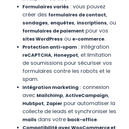
: vous pouvez
Formulaires variés
créer des
,
formulaires de contact
,
,
, ou
sondages
enquêtes
inscriptions
pour vos
formulaires de paiement
ou
.
sites WordPress
e-commerce
: intégration
Protection anti-spam
,
, et limitation
reCAPTCHA
Honeypot
de soumissions pour sécuriser vos
formulaires contre les robots et le
spam.
: connexion
Intégration marketing
avec
,
,
Mailchimp
ActiveCampaign
,
pour automatiser la
HubSpot
Zapier
collecte de leads et synchroniser les
dans votre
.
mails
back-office
Compatibilité avec WooCommerce et