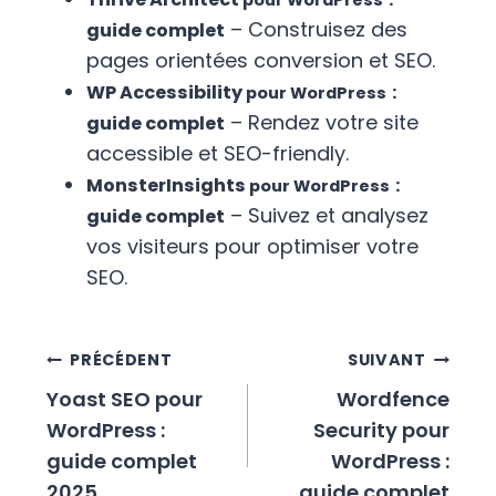
pour WordPress
– Construisez des
guide complet
pages orientées conversion et SEO.
WP Accessibility
:
pour WordPress
– Rendez votre site
guide complet
accessible et SEO-friendly.
MonsterInsights
:
pour WordPress
– Suivez et analysez
guide complet
vos visiteurs pour optimiser votre
SEO.
Navigation
PRÉCÉDENT
SUIVANT
de
Yoast SEO pour
Wordfence
l’article
WordPress :
Security pour
guide complet
WordPress :
2025
guide complet