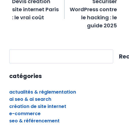
Devis création
Sécuriser
l’article
site internet Paris
WordPress contre
: le vrai coût
le hacking : le
guide 2025
rechercher
Re
catégories
actualités & réglementation
ai seo & ai search
création de site internet
e-commerce
seo & référencement